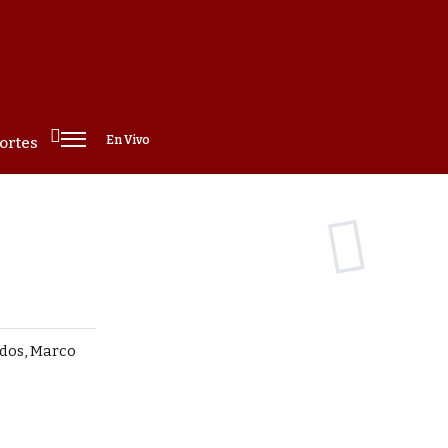
En Vivo
ortes
idos, Marco