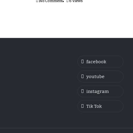
No Comment
6 Views
facebook
youtube
instagram
Tik Tok