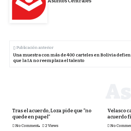
Asuntos Centrales
Publicación anterior
Una muestra con más de 400 carteles en Bolivia defie
que la IA no reemplaza el talento
PORTADA
POLÍTICA
Tras el acuerdo, Loza pide que “no
Velasco ca
quede en papel”
acuerdo f
No Comment
2 Views
No Comme