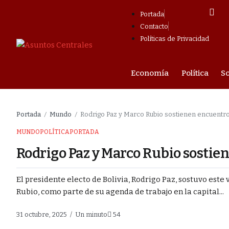
Portada
Contacto
Políticas de Privacidad
mpresarial
Economía
Política
S
na medicamentos
Portada
Mundo
Rodrigo Paz y Marco Rubio sostienen encuentro
/
/
papel”
MUNDO
POLÍTICA
PORTADA
Rodrigo Paz y Marco Rubio sostie
irmado en Sucre
s con el 50/50?
El presidente electo de Bolivia, Rodrigo Paz, sostuvo est
Rubio, como parte de su agenda de trabajo en la capital...
cer a las regiones
31 octubre, 2025
Un minuto
54