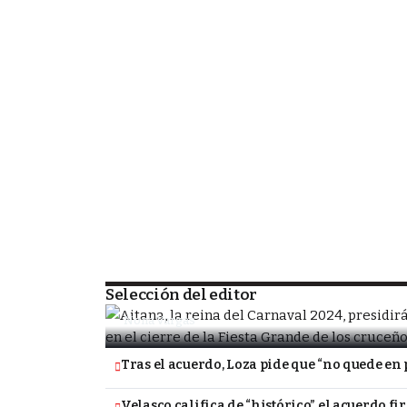
SOCIEDAD
Porongo alista la despedida de la Fiesta
tradicional Carnavalito
Selección del editor
Nona Vargas
Tras el acuerdo, Loza pide que “no quede en 
Velasco califica de “histórico” el acuerdo f