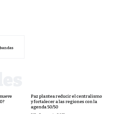
 bandas
ECONOMÍA
 nueve
Paz plantea reducir el centralismo
50?
y fortalecer a las regiones con la
agenda 50/50