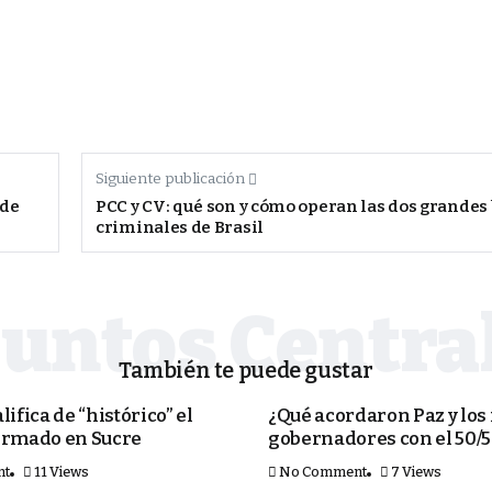
Siguiente publicación
nde
PCC y CV: qué son y cómo operan las dos grandes
criminales de Brasil
También te puede gustar
PORTADA
lifica de “histórico” el
¿Qué acordaron Paz y los
irmado en Sucre
gobernadores con el 50/
nt
11 Views
No Comment
7 Views