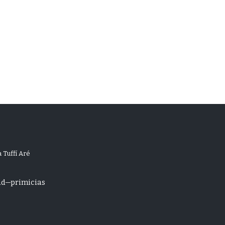
 Tuffí Aré
ad
primicias