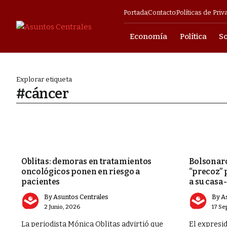
Portada
Contacto
Políticas de Priv
Economía
Política
S
mpresarial
Explorar etiqueta
#cáncer
o para avanzar
cendio en Barrio
SALUD
MUNDO
Oblitas: demoras en tratamientos
Bolsonaro
s y militares en
oncológicos ponen en riesgo a
“precoz” p
pacientes
a su casa
ia en Barrio
By
Asuntos Centrales
By
A
2 Junio, 2026
17 Se
La periodista Mónica Oblitas advirtió que
El expresi