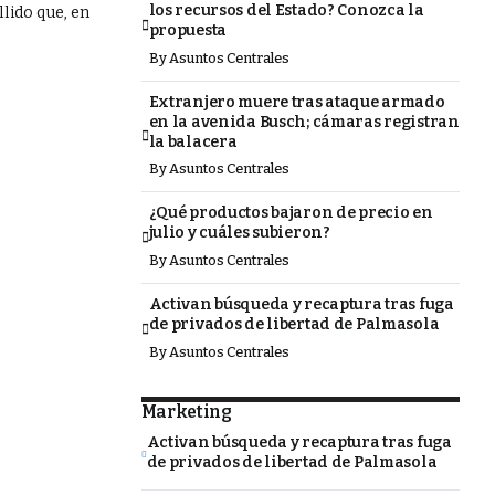
los recursos del Estado? Conozca la
llido que, en
propuesta
By
Asuntos Centrales
Extranjero muere tras ataque armado
en la avenida Busch; cámaras registran
la balacera
By
Asuntos Centrales
¿Qué productos bajaron de precio en
julio y cuáles subieron?
By
Asuntos Centrales
Activan búsqueda y recaptura tras fuga
de privados de libertad de Palmasola
By
Asuntos Centrales
Marketing
Activan búsqueda y recaptura tras fuga
de privados de libertad de Palmasola