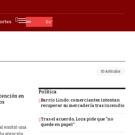
ortes
En Vivo
10 Artículos
Política
atención en
Barrio Lindo: comerciantes intentan
os
recuperar su mercadería tras incendio
Tras el acuerdo, Loza pide que “no
quede en papel”
al emitió una
 la atención