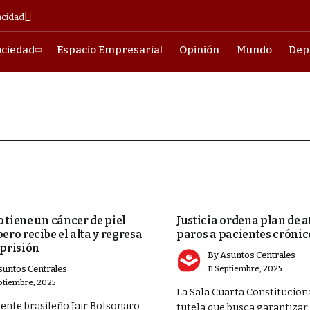
acidad
ociedad
Espacio Empresarial
Opinión
Mundo
Dep
CIUDAD
 tiene un cáncer de piel
Justicia ordena plan de 
ero recibe el alta y regresa
paros a pacientes crónic
-prisión
By
Asuntos Centrales
suntos Centrales
11 Septiembre, 2025
ptiembre, 2025
La Sala Cuarta Constitucion
dente brasileño Jair Bolsonaro
tutela que busca garantizar