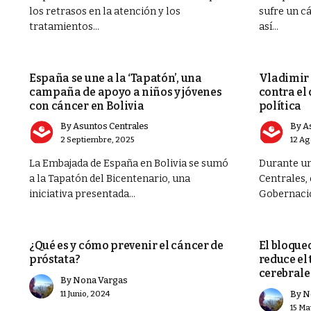
los retrasos en la atención y los
sufre un cá
tratamientos...
así...
rar su
SOCIEDAD
POLÍTICA
España se une a la ‘Tapatón’, una
Vladimir 
campaña de apoyo a niños y jóvenes
contra el 
con cáncer en Bolivia
política
By
Asuntos Centrales
By
A
2 Septiembre, 2025
12 Ag
La Embajada de España en Bolivia se sumó
Durante un
a la Tapatón del Bicentenario, una
Centrales, 
iniciativa presentada...
Gobernación
SALUD
SALUD
¿Qué es y cómo prevenir el cáncer de
El bloque
próstata?
reduce el
cerebrale
By
Nona Vargas
11 Junio, 2024
By
N
15 Ma