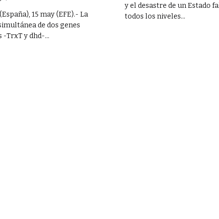
y el desastre de un Estado fa
(España), 15 may (EFE).- La
todos los niveles...
 simultánea de dos genes
-TrxT y dhd-...