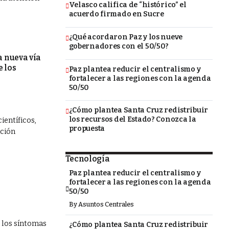
Velasco califica de “histórico” el
acuerdo firmado en Sucre
¿Qué acordaron Paz y los nueve
gobernadores con el 50/50?
a nueva vía
 los
Paz plantea reducir el centralismo y
fortalecer a las regiones con la agenda
50/50
¿Cómo plantea Santa Cruz redistribuir
los recursos del Estado? Conozca la
ientíficos,
propuesta
ación
Tecnología
Paz plantea reducir el centralismo y
fortalecer a las regiones con la agenda
50/50
By
Asuntos Centrales
 los síntomas
¿Cómo plantea Santa Cruz redistribuir