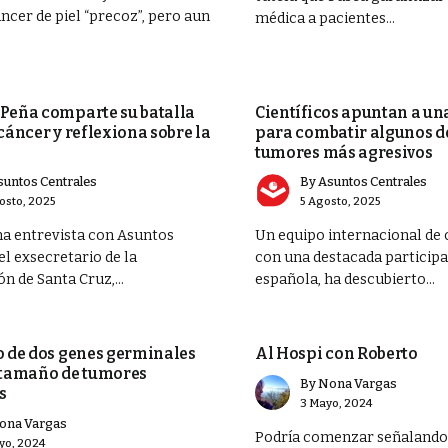
ncer de piel “precoz”, pero aun
médica a pacientes...
MUNDO
Peña comparte su batalla
Científicos apuntan a un
cáncer y reflexiona sobre la
para combatir algunos de
tumores más agresivos
suntos Centrales
By
Asuntos Centrales
osto, 2025
5 Agosto, 2025
a entrevista con Asuntos
Un equipo internacional de c
el exsecretario de la
con una destacada particip
 de Santa Cruz,...
española, ha descubierto...
OPINIÓN
o de dos genes germinales
Al Hospi con Roberto
 tamaño de tumores
By
Nona Vargas
s
3 Mayo, 2024
ona Vargas
Podría comenzar señalando
yo, 2024