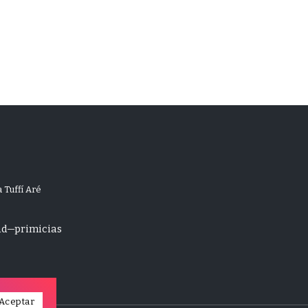
 Tuffí Aré
ad
primicias
Aceptar