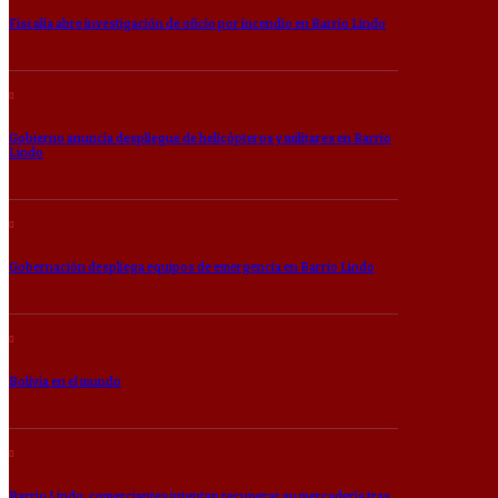
Fiscalía abre investigación de oficio por incendio en Barrio Lindo
Gobierno anuncia despliegue de helicópteros y militares en Barrio
Lindo
Gobernación despliega equipos de emergencia en Barrio Lindo
Bolivia en el mundo
Barrio Lindo: comerciantes intentan recuperar su mercadería tras