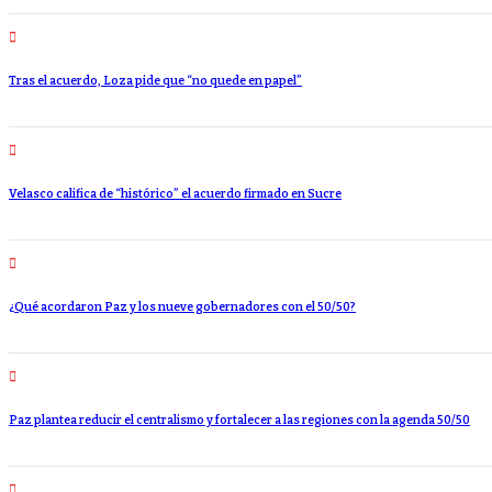
Tras el acuerdo, Loza pide que “no quede en papel”
Velasco califica de “histórico” el acuerdo firmado en Sucre
¿Qué acordaron Paz y los nueve gobernadores con el 50/50?
Paz plantea reducir el centralismo y fortalecer a las regiones con la agenda 50/50