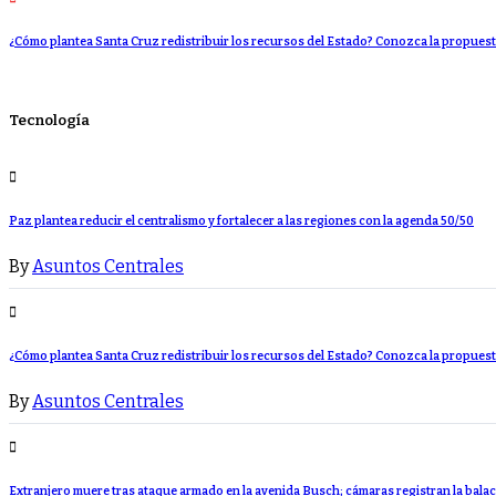
¿Cómo plantea Santa Cruz redistribuir los recursos del Estado? Conozca la propues
Tecnología
Paz plantea reducir el centralismo y fortalecer a las regiones con la agenda 50/50
By
Asuntos Centrales
¿Cómo plantea Santa Cruz redistribuir los recursos del Estado? Conozca la propues
By
Asuntos Centrales
Extranjero muere tras ataque armado en la avenida Busch; cámaras registran la bala