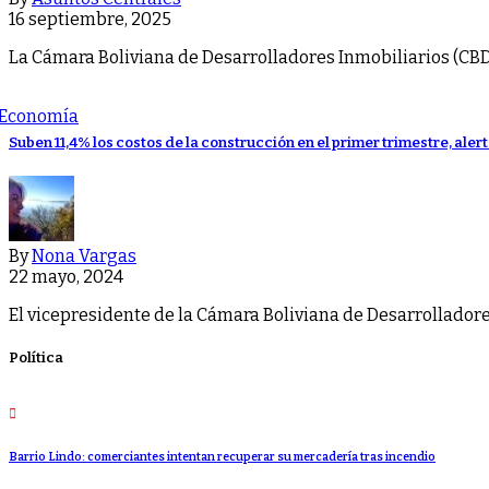
16 septiembre, 2025
La Cámara Boliviana de Desarrolladores Inmobiliarios (CBDI
Economía
Suben 11,4% los costos de la construcción en el primer trimestre, aler
By
Nona Vargas
22 mayo, 2024
El vicepresidente de la Cámara Boliviana de Desarrolladores
Política
Barrio Lindo: comerciantes intentan recuperar su mercadería tras incendio