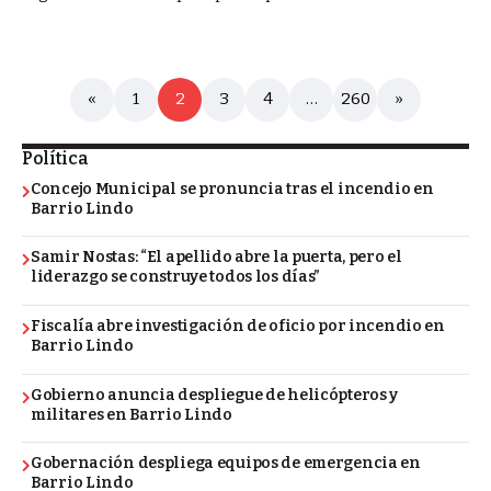
«
1
2
3
4
…
260
»
Política
Concejo Municipal se pronuncia tras el incendio en
Barrio Lindo
Samir Nostas: “El apellido abre la puerta, pero el
liderazgo se construye todos los días”
Fiscalía abre investigación de oficio por incendio en
Barrio Lindo
Gobierno anuncia despliegue de helicópteros y
militares en Barrio Lindo
Gobernación despliega equipos de emergencia en
Barrio Lindo