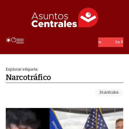
En Vivo
Explorar etiqueta
Narcotráfico
26 Artículos